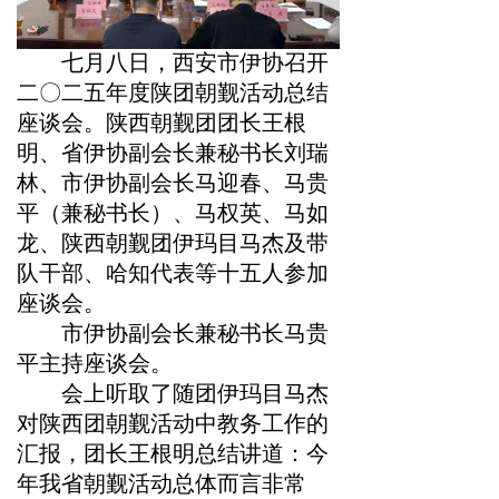
七月八日，西安市伊协召开
二〇二五年度陕团朝觐活动总结
座谈会。陕西朝觐团团长王根
明、省伊协副会长兼秘书长刘瑞
林、市伊协副会长马迎春、马贵
平（兼秘书长）、马权英、马如
龙、陕西朝觐团伊玛目马杰及带
队干部、哈知代表等十五人参加
座谈会。
市伊协副会长兼秘书长马贵
平主持座谈会。
会上听取了随团伊玛目马杰
对陕西团朝觐活动中教务工作的
汇报，团长王根明总结讲道：今
年我省朝觐活动总体而言非常