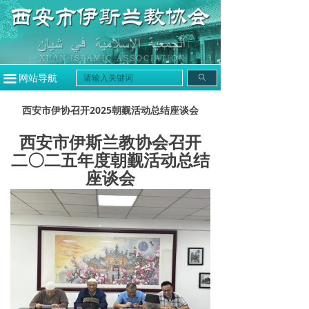
끀
网站导航
ꄙ
西安市伊协召开2025朝觐活动总结座谈会
西安市伊斯兰教协会召开
二〇二五年度朝觐活动总结
座谈会