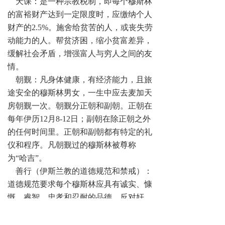
天课：是一种宗教税制，即每个穆斯林
的富裕财产达到一定限度时，应缴纳个人
财产的2.5%。施舍给贫苦的人，或丧失劳
动能力的人。帮贫济困，缩小贫富差异，
缓解社会矛盾，增强富人与穷人之间的友
情。
朝觐：凡身体健康，有经济能力，且旅
途安全的穆斯林男女，一生中应去麦加天
房朝觐一次。朝觐分正朝和副朝。正朝在
每年伊历12月8-12日；副朝在除正朝之外
的任何时间里。正朝和副朝都有特定的礼
仪和程序。凡朝觐过的穆斯林被尊称
为“哈吉”。
善行（伊斯兰教的道德规范和禁戒）：
道德规范要求每个穆斯林应具有诚实、慷
慨、睿智、忠孝和忍耐的品德。反对奸
诈、背叛、自私和不公正。
三、关于禁戒：