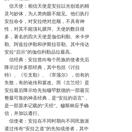
信天使：相信天使是安拉以光创造的精
灵与妙体，为人类肉眼不能见。他们执行
安拉命令，对安拉绝对忠顺，不具有神
性，对其不能顶礼膜拜。天使的数目很
多，著名的四大天使是伽伯利勒、米卡伊
勒、阿兹拉伊勒和伊斯拉菲勒。其中传达
安拉“启示”的伽伯利勒品位最高。
信经典：安拉曾向每个民族的使者先后
降示过许多部经典，其中包括《讨拉
特》、《引支勒》、《宰蒲尔》，但有的
失散，有的讹传和篡改。而《古兰经》是
安拉最后降示给先知穆罕默德的一部最完
整最可靠的神圣经典，是“安拉的语言”，
是一部原本记载的“天经”。穆斯林应予确
信，并加以遵行。
信使者：安拉在不同时期向不同民族派
遣过传布“安拉之道”的先知或使者，其中