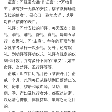
证言：即经常念诵“作证言”：“万物非
主，唯有独一无偶的安拉，穆罕默德确是
安拉的使者”。要心口一致地念诵，以示
对自己信仰的表白。
礼拜：即对安拉的叩拜，每天五次：晨
礼、晌礼、晡礼、昏礼、宵礼。每周五举
行一次聚礼，即“主麻”。每年的开斋节和
宰牲节各举行一次会礼。另外，还有殡
礼、副功拜等拜功仪式。礼拜有规定的仪
则和拜数，并有多种不同的“举义”，如主
命拜、当然拜、圣行拜等等。
斋戒：即在伊历九月份（莱麦丹月）斋
戒一个月。此间每日从黎明到日落禁止吃
饮、房事、秽语和放血等。除幼、弱、
病、孕、产妇及旅行者外，都应该封斋，
以达清心抑欲、体恤贫饥、锻炼忍耐之目
的。