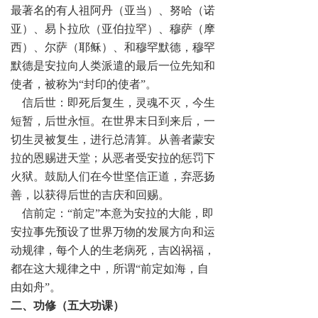
最著名的有人祖阿丹（亚当）、努哈（诺
亚）、易卜拉欣（亚伯拉罕）、穆萨（摩
西）、尔萨（耶稣）、和穆罕默德，穆罕
默德是安拉向人类派遣的最后一位先知和
使者，被称为“封印的使者”。
信后世：即死后复生，灵魂不灭，今生
短暂，后世永恒。在世界末日到来后，一
切生灵被复生，进行总清算。从善者蒙安
拉的恩赐进天堂；从恶者受安拉的惩罚下
火狱。鼓励人们在今世坚信正道，弃恶扬
善，以获得后世的吉庆和回赐。
信前定：“前定”本意为安拉的大能，即
安拉事先预设了世界万物的发展方向和运
动规律，每个人的生老病死，吉凶祸福，
都在这大规律之中，所谓“前定如海，自
由如舟”。
二、功修（五大功课）