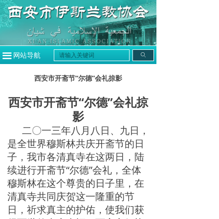
끀
网站导航
ꄙ
西安市开斋节“尔德”会礼掠影
西安市开斋节“尔德”会礼掠
影
二〇一三年八月八日、九日，
是全世界穆斯林共庆开斋节的日
子，我市各清真寺在这两日，陆
续进行开斋节“尔德”会礼，全体
穆斯林在这个尊贵的日子里，在
清真寺共同庆贺这一隆重的节
日，祈求真主的护佑，使我们获