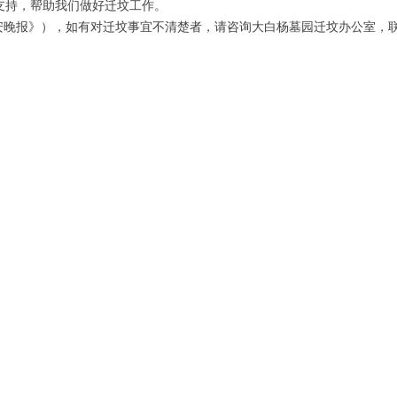
支持，帮助我们做好迁坟工作。
安晚报》），如有对迁坟事宜不清楚者，请咨询大白杨墓园迁坟办公室，