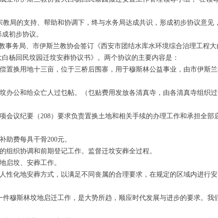
教局的支持、帮助和协调下，终与水务局达成共识，形成初步协议意见
形成初步协议。
市宗教事务局、市伊斯兰教协会签订《西安市团结水库水环境综合治理工程大
大白杨回民坟园迁坟安葬协议书》。两个协议的主要内容是：
偿置换用地十三亩，位于三桥后围寨，用于穆斯林公益事业，由市伊斯兰
坟办公和给众亡人过乜帖。（乜贴费用发放各清真寺，由各清真寺组织过
专项会议纪要（208）要求负责置换土地和相关手续的办理工作和承担全部
助费每具干骨200元。
的组织协调和前期登记工作。监督迁坟安葬全过程。
地启坟、安葬工作。
人性化地安葬方式，以满足不同丧属的合理要求，在规定的区域内进行安
件穆斯林坟地启迁工作，是大势所趋，顺应时代发展与进步的要求。我