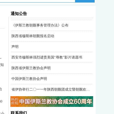
通知公告
兰州伊斯兰教经学院2011年招生简章
关于大白杨回民墓园搬迁安置的告示
西安市伊斯兰教协会网站征文公告
西安市伊斯兰教协会关于“厉行节约，反对浪费”的倡议书
关于开展“不平凡的10年——社会各界话西安”征文活动的通知
西安市伊斯兰教协会关于对四川省金川县沙耳清真寺捐助建寺乜贴的倡议
西安市莲湖区委区政府关于创建北院门历史文化街区
《伊斯兰教朝觐事务管理办法》公布
陕西省穆斯林朝觐报名启动
声明
西安市穆斯林强烈谴责美国“辱教”影片请愿书
一
等知
陕西省伊斯兰教协会声明
中国伊斯兰教协会声明
省伊协举行二〇一一年陕西朝觐团成立暨朝觐欢送会
治
西安市伊斯兰教协会“卧而兹”征文公告
0
联系我们
导小