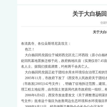
关于大白杨回
创建
关于大白
各清真寺、各位朵斯塔尼及坟主：
色兰！
大白杨回民坟园位于城郊西北区北二环西段（原小白杨村
处回民墓地置换迁移于此，政府购地玖亩（实测仅存7.4
名人士。据我们摸底调查，约有两千余具亡人。
大白杨回民坟园正处于团结水库水环境综合治理工程的范
2005年11月，市政府下发了《西安市人民政府关于团
（市政发[2005]142号文件），明确了征地拆迁范围
理工程土地征用，由市国土资源局代表市政府统一组织，
2006年6月6日，西安市发改委发文《关于调整漕运明渠排
号文件）批准这个项目为改善周边生态环境和水环境项目
2008年6月11日，经市伊斯兰教协会会长办公会议决定