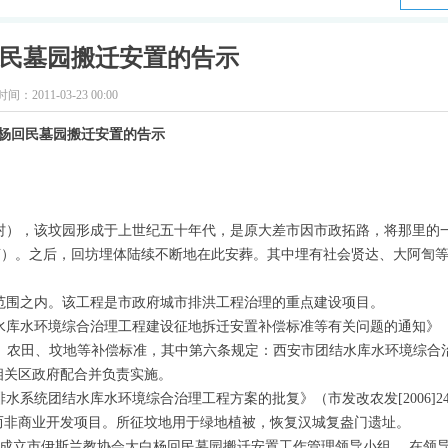
民墓园搬迁安置的告示
时间：
2011-03-23
00:00
杨回民墓园搬迁安置的告示
），该坟园形成于上世纪五十年代，是原大差市因市政拓路，将那里的
5亩）。之后，回坊埋体陆续不断地在此安葬。其中埋有社会贤达、大阿訇
围之内。该工程是市政府城市排洪工程治理的重点建设项目。
结水库水环境综合治理工程建设征地拆迁安置补偿标准等有关问题的通知》
，建筑、农田、坟地等补偿标准，其中第六条规定：西安市团结水库水环境综合
相关区政府配合并负责实施。
水系统团结水库水环境综合治理工程方案的批复》（市发改农发[2006]24
而非商业开发项目。所征坟地用于绿地植被，恢复汉城复盎门遗址。
，成立市伊斯兰教协会大白杨回民墓园搬迁安置工作管理领导小组， 在领