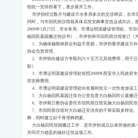
组统一安排部署下，逐步展开工作。
市伊协经过数月与建设方水务局多次的交涉商议，在市宗
同时，与市回民殡仪馆就具体启坟安葬事宜也达成共识，
2009年3月27日，市水务局、市漕运明渠建设管理处、
杨回民墓园搬迁协议书》，市伊协和市回民殡仪馆签订《
1、为确保穆斯林群众利益不受损，市伊协要求建设方补
协会负责管理。
2、市伊协向建设方争取到六十五万元其他费用，用于迁
贴）
3、市漕运明渠建设管理处按照2008年西安市人民政府
坟安葬费用。
4、市漕运明渠建设管理处向丧属和坟主一次性发放误工补
5、大白杨回民墓园迁坟办公室负责大白杨回民公墓搬迁
6、市伊斯兰教协会委托市回民殡仪馆实施大白杨回民坟
7、市回民殡仪馆对大白杨迁至洪庆的干骨采取多样化、
葬，同时建立好干骨埋葬档案。
大白杨回民坟园搬迁工作，是市伊协成立以来所做的第一
共同尽力稳妥的做好迁坟这项工作。